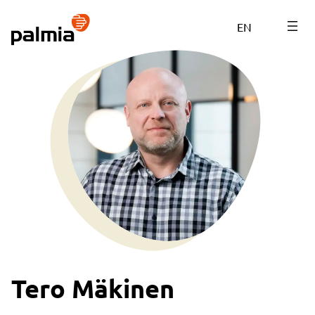
Siirry
sisältöön
EN
Tero Mäkinen