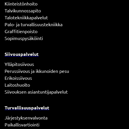
Kiinteistönhoito
Talvikunnossapito
Talotekniikkapalvelut
Palo- ja turvallisuustekniikka
Graffitienpoisto
Sopimuspysäköinti
Siivouspalvelut
Ylläpitosiivous
Perussiivous ja ikkunoiden pesu
Erikoissiivous
Laitoshuolto
Siivouksen asiantuntijapalvelut
Turvallisuuspalvelut
Järjestyksenvalvonta
Paikallisvartiointi