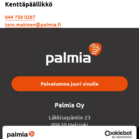
Kenttäpäällikkö
044 758 0287
tero.makinen@palmia.fi
Palvelumme juuri sinulle
Palmia Oy
Läkkisepäntie 23
00620 Helsinki
Puhelin:
030 322 000