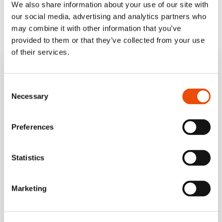
We also share information about your use of our site with
Kysy siivouspalveluista
our social media, advertising and analytics partners who
asiantuntijaltamme
may combine it with other information that you’ve
provided to them or that they’ve collected from your use
of their services.
Consent
Necessary
Selection
Preferences
Statistics
Elina Snellman
Marketing
Ratkaisumyyntipäällikkö
050 341 6239