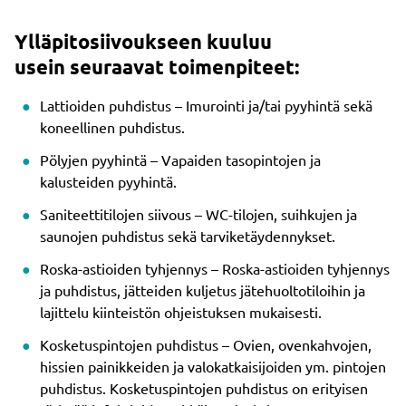
Ylläpitosiivoukseen kuuluu
usein seuraavat toimenpiteet:
Lattioiden puhdistus – Imurointi ja/tai pyyhintä sekä
koneellinen puhdistus.
Pölyjen pyyhintä – Vapaiden tasopintojen ja
kalusteiden pyyhintä.
Saniteettitilojen siivous – WC-tilojen, suihkujen ja
saunojen puhdistus sekä tarviketäydennykset.
Roska-astioiden tyhjennys – Roska-astioiden tyhjennys
ja puhdistus, jätteiden kuljetus jätehuoltotiloihin ja
lajittelu kiinteistön ohjeistuksen mukaisesti.
Kosketuspintojen puhdistus – Ovien, ovenkahvojen,
hissien painikkeiden ja valokatkaisijoiden ym. pintojen
puhdistus. Kosketuspintojen puhdistus on erityisen