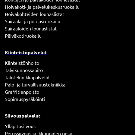
Hoivakoti- ja palvelukeskusruokailu
Hoivakohteiden lounaslistat
Sairaala- ja potilasruokailu
Sairaaloiden lounaslistat
Päiväkotiruokailu
Kiinteistöpalvelut
Kiinteistönhoito
Talvikunnossapito
Talotekniikkapalvelut
Palo- ja turvallisuustekniikka
Graffitienpoisto
Sopimuspysäköinti
Siivouspalvelut
Ylläpitosiivous
Perussiivous ja ikkunoiden pesu