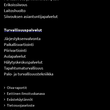
Erikoissiivous
Laitoshuolto
Siivouksen asiantuntijapalvelut
Turvallisuuspalvelut
Järjestyksenvalvonta
Paikallisvartiointi
Piirivartiointi
Aulapalvelut
Hälytyskeskuspalvelut
Tapahtumaturvallisuus
Palo- ja turvallisuustekniikka
Oiva-raportit
Eettinen ilmoituskanava
Evästekäytännöt
Tietosuojaseloste