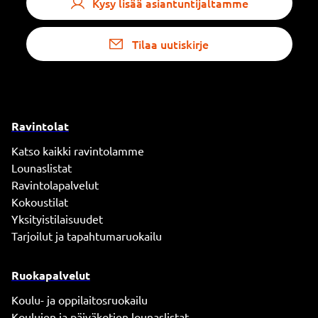
Kysy lisää asiantuntijaltamme
Tilaa uutiskirje
Ravintolat
Katso kaikki ravintolamme
Lounaslistat
Ravintolapalvelut
Kokoustilat
Yksityistilaisuudet
Tarjoilut ja tapahtumaruokailu
Ruokapalvelut
Koulu- ja oppilaitosruokailu
Koulujen ja päiväkotien lounaslistat