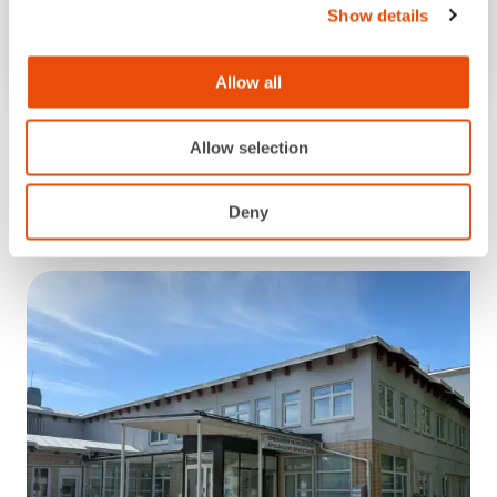
Show details
elina.snellman­@palmia.fi
Allow all
Allow selection
Deny
Tutustu toimintaamme