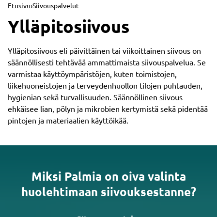
Etusivu
›
Siivouspalvelut
Ylläpitosiivous
Ylläpitosiivous eli päivittäinen tai viikoittainen siivous on
säännöllisesti tehtävää ammattimaista siivouspalvelua. Se
varmistaa käyttöympäristöjen, kuten toimistojen,
liikehuoneistojen ja terveydenhuollon tilojen puhtauden,
hygienian sekä turvallisuuden. Säännöllinen siivous
ehkäisee lian, pölyn ja mikrobien kertymistä sekä pidentää
pintojen ja materiaalien käyttöikää.
Miksi Palmia on oiva valinta
huolehtimaan siivouksestanne?