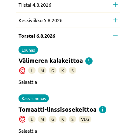
Tiistai 4.8.2026
Keskiviikko 5.8.2026
Torstai 6.8.2026
Lounas
Välimeren kalakeittoa
L
M
G
K
S
Salaattia
Kasvislounas
Tomaatti-linssisosekeittoa
L
M
G
K
S
VEG
Salaattia