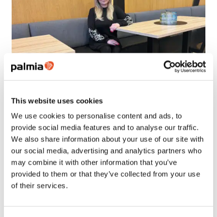
This website uses cookies
Uutinen
We use cookies to personalise content and ads, to
Ravintola-alan osaaja ja innostaja –
provide social media features and to analyse our traffic.
Palmian Tiia-Riina tuomaroi Taitaja-
We also share information about your use of our site with
kilpailussa
our social media, advertising and analytics partners who
Lue uutinen
may combine it with other information that you’ve
provided to them or that they’ve collected from your use
of their services.