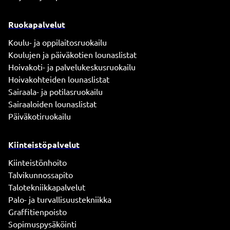
Ruokapalvelut
Koulu- ja oppilaitosruokailu
Koulujen ja päiväkotien lounaslistat
Hoivakoti- ja palvelukeskusruokailu
Hoivakohteiden lounaslistat
Sairaala- ja potilasruokailu
Sairaaloiden lounaslistat
Päiväkotiruokailu
Kiinteistöpalvelut
Kiinteistönhoito
Talvikunnossapito
Talotekniikkapalvelut
Palo- ja turvallisuustekniikka
Graffitienpoisto
Sopimuspysäköinti