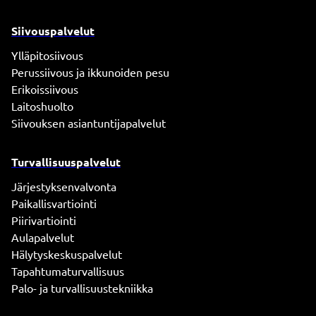
Siivouspalvelut
Ylläpitosiivous
Perussiivous ja ikkunoiden pesu
Erikoissiivous
Laitoshuolto
Siivouksen asiantuntijapalvelut
Turvallisuuspalvelut
Järjestyksenvalvonta
Paikallisvartiointi
Piirivartiointi
Aulapalvelut
Hälytyskeskuspalvelut
Tapahtumaturvallisuus
Palo- ja turvallisuustekniikka