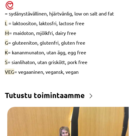
= sydänystävällinen, hjärtvänlig, low on salt and fat
L
= laktoositon, laktosfri, lactose free
M
= maidoton, mjölkfri, dairy free
G
= gluteeniton, glutenfri, gluten free
K
= kananmunaton, utan ägg, egg free
S
= sianlihaton, utan griskött, pork free
VEG
= vegaaninen, vegansk, vegan
Tutustu toimintaamme