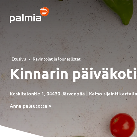
Siirry
sisältöön
Etusivu
›
Ravintolat ja lounaslistat
Kinnarin päiväkoti
Keskitalontie 1, 04430 Järvenpää
|
Katso sijainti kartall
Anna palautetta >