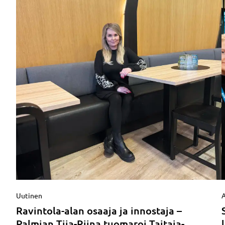
Uutinen
A
Ravintola-alan osaaja ja innostaja –
Palmian Tiia-Riina tuomaroi Taitaja-