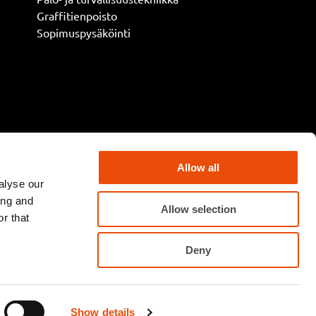
Graffitienpoisto
Sopimuspysäköinti
Allow all
alyse our
ing and
Allow selection
r that
Deny
Puhelujen hinnat
Show details