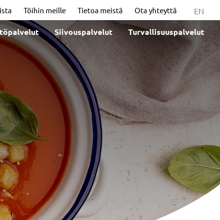
ista
Töihin meille
Tietoa meistä
Ota yhteyttä
EN
stöpalvelut
Siivouspalvelut
Turvallisuuspalvelut