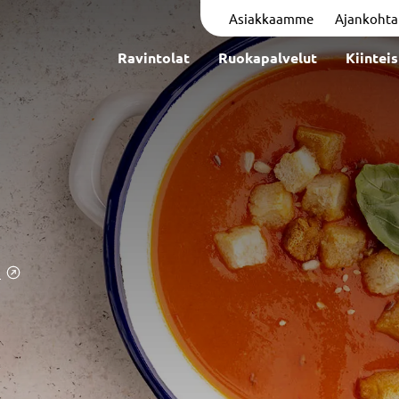
Asiakkaamme
Ajankohta
Ravintolat
Ruokapalvelut
Kiintei
a