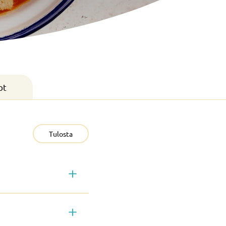
ot
Tulosta