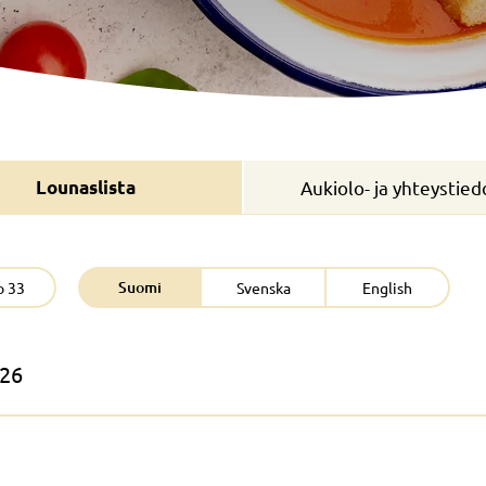
Lounaslista
Aukiolo- ja yhteystied
Suomi
o 33
Svenska
English
026