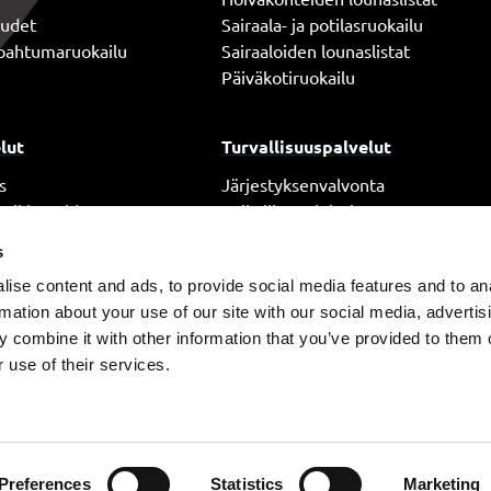
uudet
Sairaala- ja potilasruokailu
tapahtumaruokailu
Sairaaloiden lounaslistat
Päiväkotiruokailu
lut
Turvallisuuspalvelut
s
Järjestyksenvalvonta
ja ikkunoiden pesu
Paikallisvartiointi
Piirivartiointi
s
Aulapalvelut
ise content and ads, to provide social media features and to an
iantuntijapalvelut
Hälytyskeskuspalvelut
rmation about your use of our site with our social media, advertis
Tapahtumaturvallisuus
 combine it with other information that you’ve provided to them o
Palo- ja turvallisuustekniikka
 use of their services.
Eettinen ilmoituskanava
Evästekäytännöt
Tietosuojaseloste
Preferences
Statistics
Marketing