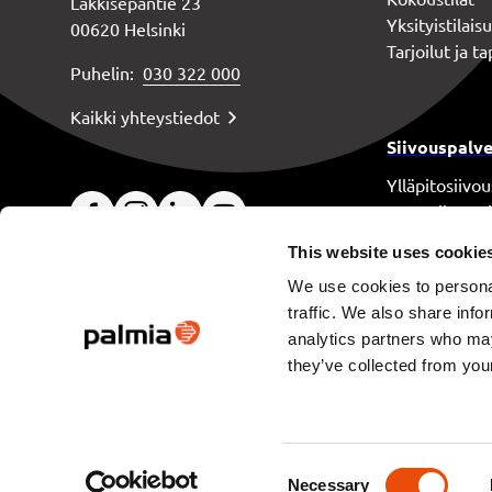
Läkkisepäntie 23
Yksityistilais
00620 Helsinki
Tarjoilut ja 
Puhelin:
030 322 000
Kaikki yhteystiedot
Siivouspalve
Ylläpitosiivou
Perussiivous 
Erikoissiivous
This website uses cookie
Laitoshuolto
We use cookies to personal
Siivouksen as
traffic. We also share info
analytics partners who may
they’ve collected from your
Oiva-raportit
Consent
Necessary