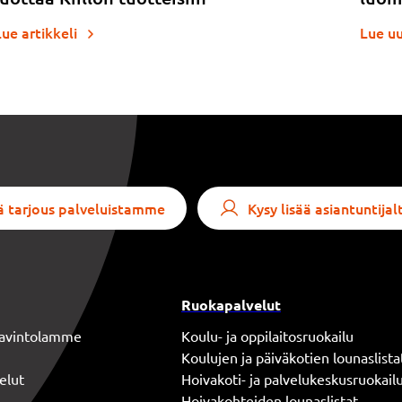
Lue artikkeli
Lue u
 tarjous palveluistamme
Kysy lisää asiantuntij
Ruokapalvelut
 ravintolamme
Koulu- ja oppilaitosruokailu
Koulujen ja päiväkotien lounaslista
elut
Hoivakoti- ja palvelukeskusruokail
Hoivakohteiden lounaslistat