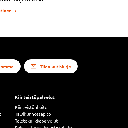
utinen
altamme
Tilaa uutiskirje
Kiinteistöpalvelut
Kiinteistönhoito
t
Talvikunnossapito
u
Talotekniikkapalvelut
Palo- ja turvallisuustekniikka