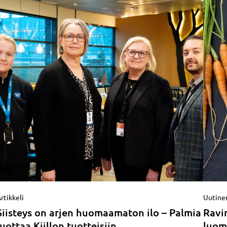
rtikkeli
Uutine
Siisteys on arjen huomaamaton ilo – Palmia
Ravi
luottaa Kiillon tuotteisiin
luom