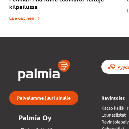
kilpailussa
Lue uutinen
Pyydä
Palvelumme juuri sinulle
Ravintolat
Katso kaikki
Lounaslistat
Palmia Oy
Ravintolapalv
Kokoustilat