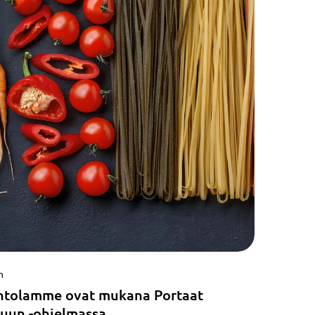
n
ntolamme ovat mukana Portaat
uun -ohjelmassa