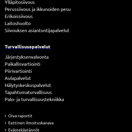
Ylläpitosiivous
Perussiivous ja ikkunoiden pesu
Erikoissiivous
Laitoshuolto
Siivouksen asiantuntijapalvelut
Turvallisuuspalvelut
Järjestyksenvalvonta
Paikallisvartiointi
Piirivartiointi
Aulapalvelut
Hälytyskeskuspalvelut
Tapahtumaturvallisuus
Palo- ja turvallisuustekniikka
Oiva-raportit
Eettinen ilmoituskanava
Evästekäytännöt