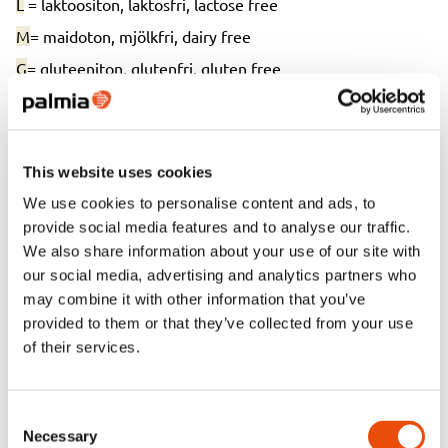
L
= laktoositon, laktosfri, lactose free
M
= maidoton, mjölkfri, dairy free
G
= gluteeniton, glutenfri, gluten free
K
= kananmunaton, utan ägg, egg free
S
= sianlihaton, utan griskött, pork free
VEG
= vegaaninen, vegansk, vegan
This website uses cookies
We use cookies to personalise content and ads, to
provide social media features and to analyse our traffic.
Tutustu toimintaamme
We also share information about your use of our site with
our social media, advertising and analytics partners who
may combine it with other information that you’ve
provided to them or that they’ve collected from your use
of their services.
Consent
Necessary
Selection