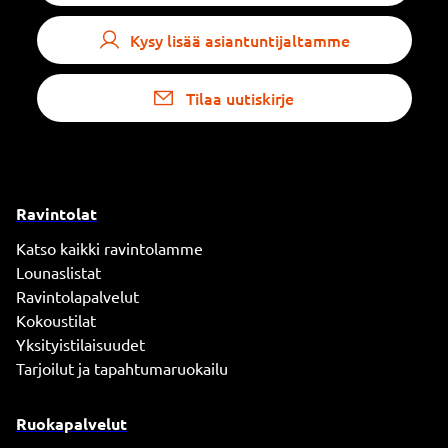
Kysy lisää asiantuntijaltamme
Tilaa uutiskirje
Ravintolat
Katso kaikki ravintolamme
Lounaslistat
Ravintolapalvelut
Kokoustilat
Yksityistilaisuudet
Tarjoilut ja tapahtumaruokailu
Ruokapalvelut