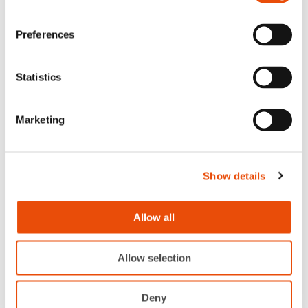
Preferences
Statistics
Uutinen
Ravintola-alan osaaja ja innostaja –
Marketing
Palmian Tiia-Riina tuomaroi Taitaja-
kilpailussa
Show details
Lue uutinen
Allow all
Allow selection
Deny