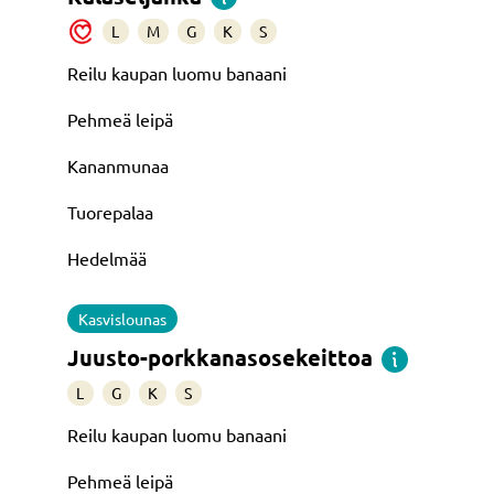
L
M
G
K
S
Reilu kaupan luomu banaani
Pehmeä leipä
Kananmunaa
Tuorepalaa
Hedelmää
Kasvislounas
Juusto-porkkanasosekeittoa
L
G
K
S
Reilu kaupan luomu banaani
Pehmeä leipä