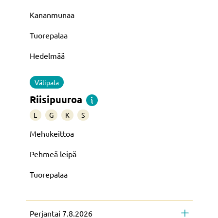
Kananmunaa
Tuorepalaa
Hedelmää
Välipala
Riisipuuroa
L
G
K
S
Mehukeittoa
Pehmeä leipä
Tuorepalaa
Perjantai 7.8.2026