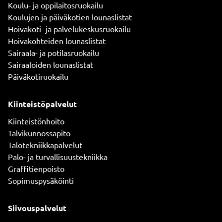
Koulu- ja oppilaitosruokailu
Koulujen ja päiväkotien lounaslistat
Hoivakoti- ja palvelukeskusruokailu
Hoivakohteiden lounaslistat
Sairaala- ja potilasruokailu
Sairaaloiden lounaslistat
Päiväkotiruokailu
Kiinteistöpalvelut
Kiinteistönhoito
Talvikunnossapito
Talotekniikkapalvelut
Palo- ja turvallisuustekniikka
Graffitienpoisto
Sopimuspysäköinti
Siivouspalvelut