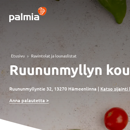
Siirry
sisältöön
Etusivu
›
Ravintolat ja lounaslistat
Ruununmyllyn kou
Ruununmyllyntie 32, 13270 Hämeenlinna
|
Katso sijainti
Anna palautetta >