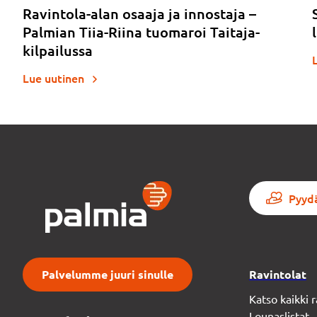
Ravintola-alan osaaja ja innostaja –
Palmian Tiia-Riina tuomaroi Taitaja-
kilpailussa
Lue uutinen
Pyydä
Palvelumme juuri sinulle
Ravintolat
Katso kaikki
Lounaslistat