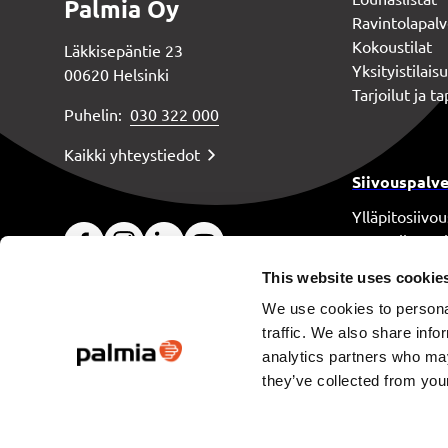
Palmia Oy
Ravintolapalv
Kokoustilat
Läkkisepäntie 23
Yksityistilais
00620 Helsinki
Tarjoilut ja 
Puhelin:
030 322 000
Kaikki yhteystiedot
Siivouspalve
Ylläpitosiivou
Perussiivous 
Erikoissiivous
This website uses cookie
Laitoshuolto
We use cookies to personal
Siivouksen as
traffic. We also share info
analytics partners who may
they’ve collected from your