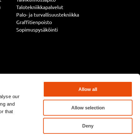
u
Talotekniikkapalvelut
Palo- ja turvallisuustekniikka
Graffitienpoisto
Sopimuspysäköinti
Allow all
alyse our
ing and
Allow selection
r that
Deny