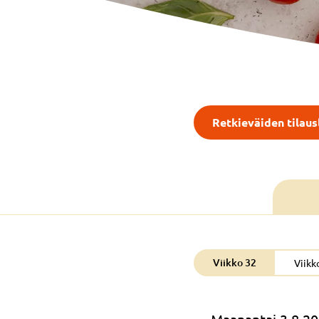
Retkieväiden tilau
Viikko 32
Viikk