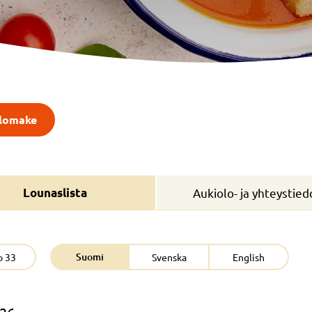
slomake
Lounaslista
Aukiolo- ja yhteystied
Suomi
o 33
Svenska
English