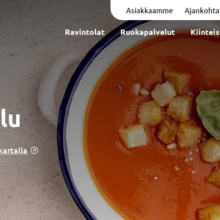
Asiakkaamme
Ajankohta
Ravintolat
Ruokapalvelut
Kiintei
lu
 kartalla