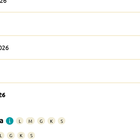
026
2026
26
a
L
M
G
K
S
L
G
K
S