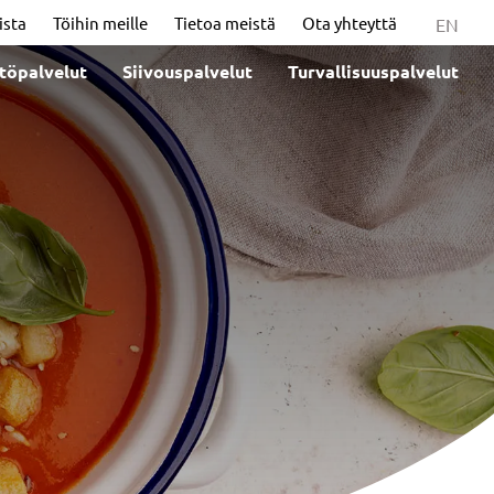
ista
Töihin meille
Tietoa meistä
Ota yhteyttä
EN
stöpalvelut
Siivouspalvelut
Turvallisuuspalvelut