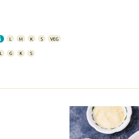
L
M
K
S
VEG
L
G
K
S