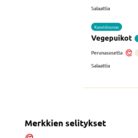
Salaattia
Kasvislounas
Vegepuikot
Perunasosetta
Salaattia
Merkkien selitykset