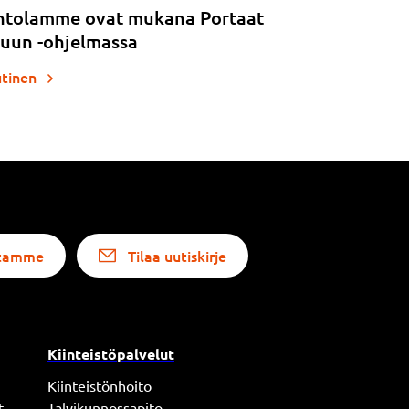
ntolamme ovat mukana Portaat
uun -ohjelmassa
utinen
altamme
Tilaa uutiskirje
Kiinteistöpalvelut
Kiinteistönhoito
t
Talvikunnossapito