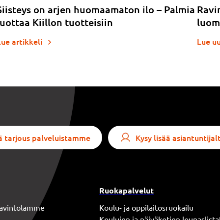
Siisteys on arjen huomaamaton ilo – Palmia
Ravi
luottaa Kiillon tuotteisiin
luom
Lue artikkeli
Lue u
 tarjous palveluistamme
Kysy lisää asiantuntij
Ruokapalvelut
 ravintolamme
Koulu- ja oppilaitosruokailu
Koulujen ja päiväkotien lounaslista