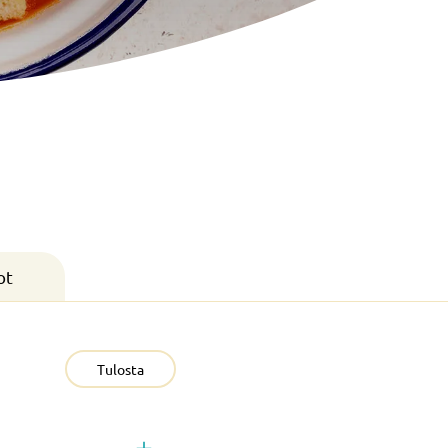
ot
Tulosta