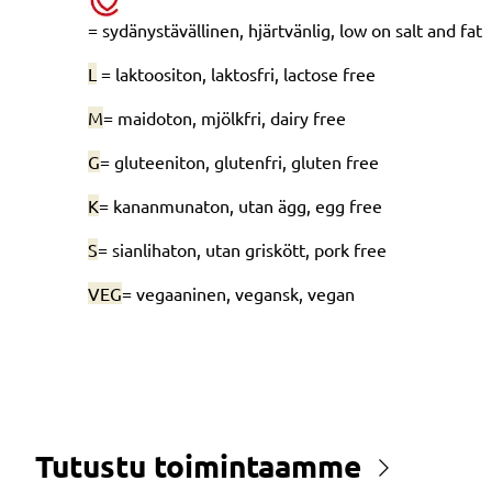
= sydänystävällinen, hjärtvänlig, low on salt and fat
L
= laktoositon, laktosfri, lactose free
M
= maidoton, mjölkfri, dairy free
G
= gluteeniton, glutenfri, gluten free
K
= kananmunaton, utan ägg, egg free
S
= sianlihaton, utan griskött, pork free
VEG
= vegaaninen, vegansk, vegan
Tutustu toimintaamme