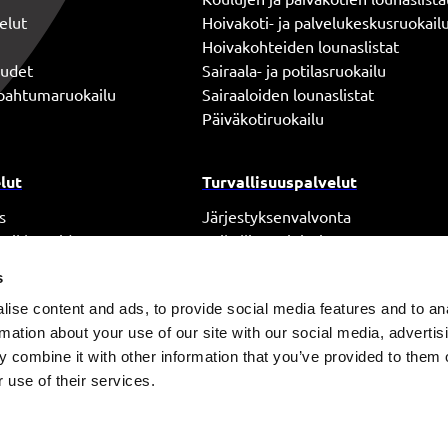
elut
Hoivakoti- ja palvelukeskusruokail
Hoivakohteiden lounaslistat
uudet
Sairaala- ja potilasruokailu
tapahtumaruokailu
Sairaaloiden lounaslistat
Päiväkotiruokailu
lut
Turvallisuuspalvelut
s
Järjestyksenvalvonta
ja ikkunoiden pesu
Paikallisvartiointi
Piirivartiointi
s
Aulapalvelut
ise content and ads, to provide social media features and to an
iantuntijapalvelut
Hälytyskeskuspalvelut
rmation about your use of our site with our social media, advertis
Tapahtumaturvallisuus
 combine it with other information that you’ve provided to them o
Palo- ja turvallisuustekniikka
 use of their services.