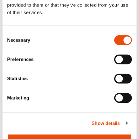
Ravintola-alan osaaja ja innostaja –
provided to them or that they’ve collected from your use
Palmian Tiia-Riina tuomaroi Taitaja-
of their services.
kilpailussa
Lue uutinen
Consent
Necessary
Selection
Preferences
Statistics
Marketing
Show details