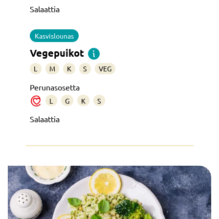
Salaattia
Kasvislounas
Vegepuikot
L
M
K
S
VEG
Perunasosetta
L
G
K
S
Salaattia