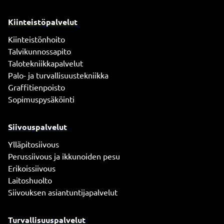
Kiinteistöpalvelut
Kiinteistönhoito
Talvikunnossapito
Talotekniikkapalvelut
Palo- ja turvallisuustekniikka
Graffitienpoisto
Sopimuspysäköinti
Siivouspalvelut
Ylläpitosiivous
Perussiivous ja ikkunoiden pesu
Erikoissiivous
Laitoshuolto
Siivouksen asiantuntijapalvelut
Turvallisuuspalvelut