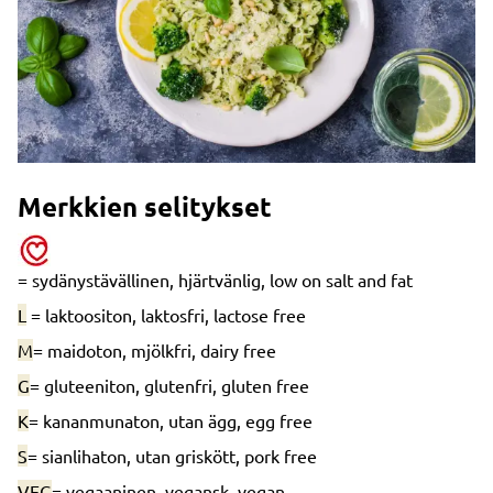
Merkkien selitykset
= sydänystävällinen, hjärtvänlig, low on salt and fat
L
= laktoositon, laktosfri, lactose free
M
= maidoton, mjölkfri, dairy free
G
= gluteeniton, glutenfri, gluten free
K
= kananmunaton, utan ägg, egg free
S
= sianlihaton, utan griskött, pork free
VEG
= vegaaninen, vegansk, vegan