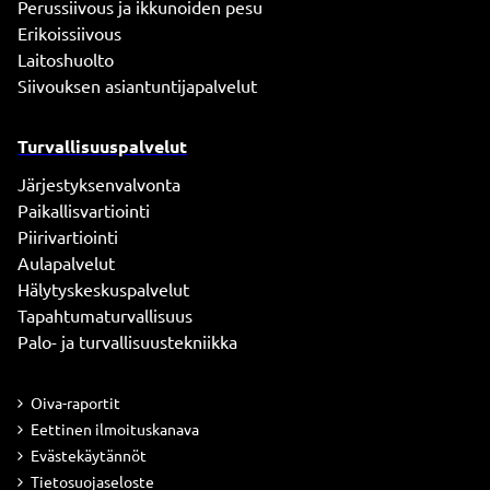
Perussiivous ja ikkunoiden pesu
Erikoissiivous
Laitoshuolto
Siivouksen asiantuntijapalvelut
Turvallisuuspalvelut
Järjestyksenvalvonta
Paikallisvartiointi
Piirivartiointi
Aulapalvelut
Hälytyskeskuspalvelut
Tapahtumaturvallisuus
Palo- ja turvallisuustekniikka
Oiva-raportit
Eettinen ilmoituskanava
Evästekäytännöt
Tietosuojaseloste