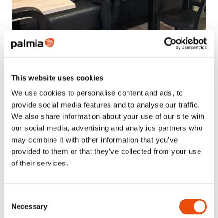
Uutinen
Ravintola-alan osaaja ja innostaja –
This website uses cookies
Palmian Tiia-Riina tuomaroi Taitaja-
We use cookies to personalise content and ads, to
kilpailussa
provide social media features and to analyse our traffic.
Lue uutinen
We also share information about your use of our site with
our social media, advertising and analytics partners who
may combine it with other information that you’ve
provided to them or that they’ve collected from your use
of their services.
Consent
Necessary
Selection