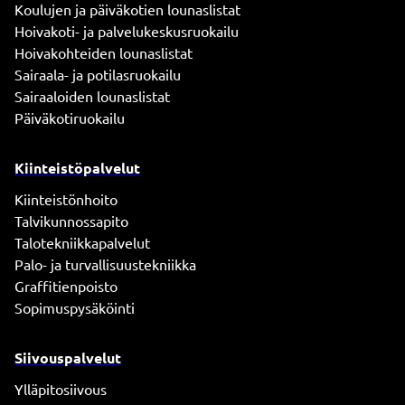
Koulujen ja päiväkotien lounaslistat
Hoivakoti- ja palvelukeskusruokailu
Hoivakohteiden lounaslistat
Sairaala- ja potilasruokailu
Sairaaloiden lounaslistat
Päiväkotiruokailu
Kiinteistöpalvelut
Kiinteistönhoito
Talvikunnossapito
Talotekniikkapalvelut
Palo- ja turvallisuustekniikka
Graffitienpoisto
Sopimuspysäköinti
Siivouspalvelut
Ylläpitosiivous