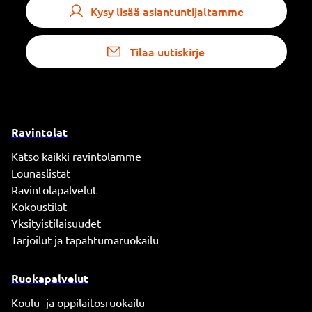
Kysy lisää asiantuntijaltamme
Tilaa uutiskirje
Ravintolat
Katso kaikki ravintolamme
Lounaslistat
Ravintolapalvelut
Kokoustilat
Yksityistilaisuudet
Tarjoilut ja tapahtumaruokailu
Ruokapalvelut
Koulu- ja oppilaitosruokailu