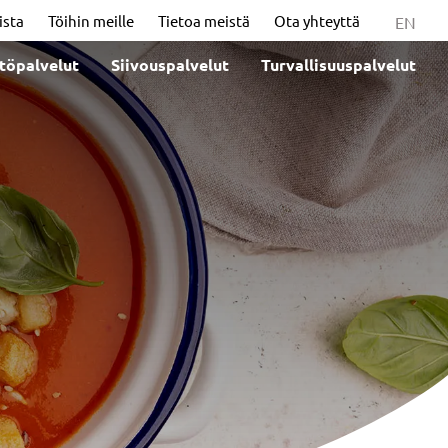
ista
Töihin meille
Tietoa meistä
Ota yhteyttä
EN
stöpalvelut
Siivouspalvelut
Turvallisuuspalvelut