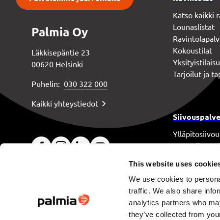
Katso kaikki
Lounaslistat
Palmia Oy
Ravintolapalv
Kokoustilat
Läkkisepäntie 23
Yksityistilais
00620 Helsinki
Tarjoilut ja 
Puhelin:
030 322 000
Kaikki yhteystiedot
Siivouspalve
Ylläpitosiivou
Perussiivous 
Erikoissiivous
This website uses cookie
Laitoshuolto
We use cookies to personal
Siivouksen as
traffic. We also share info
analytics partners who may
they’ve collected from your