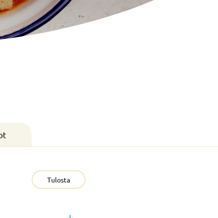
ot
Tulosta