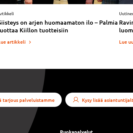
rtikkeli
Uutine
Siisteys on arjen huomaamaton ilo – Palmia
Ravi
luottaa Kiillon tuotteisiin
luom
Lue artikkeli
Lue u
 tarjous palveluistamme
Kysy lisää asiantuntij
Ruokapalvelut