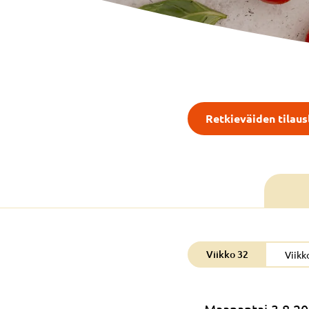
Retkieväiden tilau
Viikko 32
Viikk