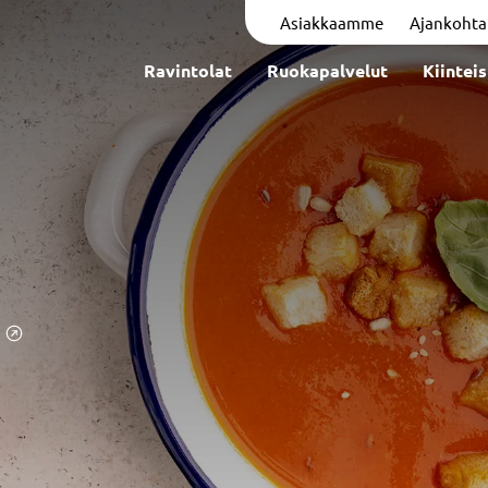
Asiakkaamme
Ajankohta
Ravintolat
Ruokapalvelut
Kiintei