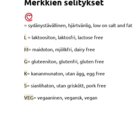
Merkkien selitykset
= sydänystävällinen, hjärtvänlig, low on salt and fat
L
= laktoositon, laktosfri, lactose free
M
= maidoton, mjölkfri, dairy free
G
= gluteeniton, glutenfri, gluten free
K
= kananmunaton, utan ägg, egg free
S
= sianlihaton, utan griskött, pork free
VEG
= vegaaninen, vegansk, vegan