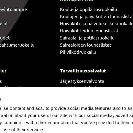
 ravintolamme
Koulu- ja oppilaitosruokailu
Koulujen ja päiväkotien lounaslista
elut
Hoivakoti- ja palvelukeskusruokail
Hoivakohteiden lounaslistat
uudet
Sairaala- ja potilasruokailu
tapahtumaruokailu
Sairaaloiden lounaslistat
Päiväkotiruokailu
lut
Turvallisuuspalvelut
s
Järjestyksenvalvonta
ja ikkunoiden pesu
Paikallisvartiointi
Piirivartiointi
s
Aulapalvelut
ise content and ads, to provide social media features and to an
iantuntijapalvelut
Hälytyskeskuspalvelut
rmation about your use of our site with our social media, advertis
Tapahtumaturvallisuus
 combine it with other information that you’ve provided to them o
Palo- ja turvallisuustekniikka
 use of their services.