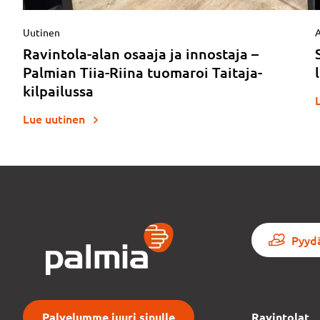
Uutinen
A
Ravintola-alan osaaja ja innostaja –
Palmian Tiia-Riina tuomaroi Taitaja-
kilpailussa
Lue uutinen
Pyydä
Palvelumme juuri sinulle
Ravintolat