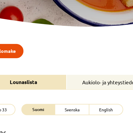
slomake
Lounaslista
Aukiolo- ja yhteystied
Suomi
o 33
Svenska
English