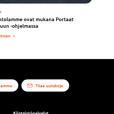
n
ntolamme ovat mukana Portaat
uun -ohjelmassa
utinen
altamme
Tilaa uutiskirje
Kiinteistöpalvelut