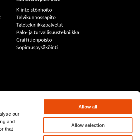
Kiinteistönhoito
t
Talvikunnossapito
u
Talotekniikkapalvelut
Palo- ja turvallisuustekniikka
Graffitienpoisto
Sopimuspysäköinti
Allow all
alyse our
ing and
Allow selection
r that