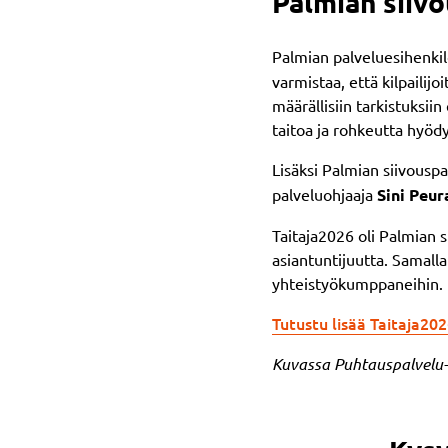
Palmian siiv
Palmian palveluesihenki
varmistaa, että kilpailijo
määrällisiin tarkistuksiin
taitoa ja rohkeutta hyöd
Lisäksi Palmian siivousp
palveluohjaaja
Sini Peur
Taitaja2026 oli Palmian s
asiantuntijuutta. Samalla
yhteistyökumppaneihin.
Tutustu lisää Taitaja2
Kuvassa Puhtauspalvelu-l