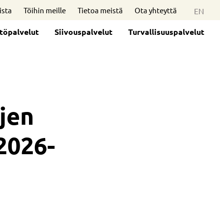
ista
Töihin meille
Tietoa meistä
Ota yhteyttä
EN
stöpalvelut
Siivouspalvelut
Turvallisuuspalvelut
jen
2026-