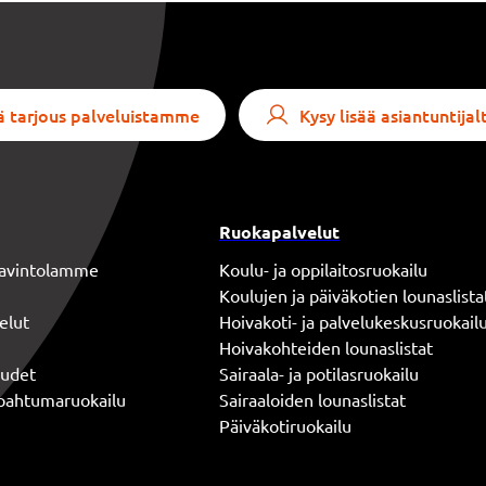
 tarjous palveluistamme
Kysy lisää asiantuntij
Ruokapalvelut
 ravintolamme
Koulu- ja oppilaitosruokailu
Koulujen ja päiväkotien lounaslista
elut
Hoivakoti- ja palvelukeskusruokail
Hoivakohteiden lounaslistat
uudet
Sairaala- ja potilasruokailu
tapahtumaruokailu
Sairaaloiden lounaslistat
Päiväkotiruokailu