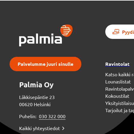
Pyydä
Palvelumme juuri sinulle
Ravintolat
Katso kaikki
Lounaslistat
Palmia Oy
Ravintolapalv
Kokoustilat
Läkkisepäntie 23
Yksityistilais
00620 Helsinki
Tarjoilut ja 
Puhelin:
030 322 000
Kaikki yhteystiedot