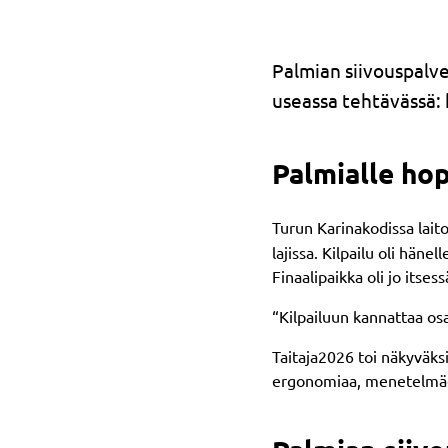
Palmian siivouspalv
useassa tehtävässä: 
Palmialle hop
Turun Karinakodissa lait
lajissa. Kilpailu oli hän
Finaalipaikka oli jo itse
“Kilpailuun kannattaa os
Taitaja2026 toi näkyväksi
ergonomiaa, menetelmäosa