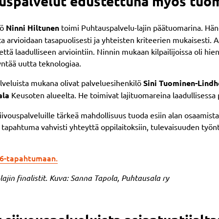
ouspalvelut edustettuna myös tuom
lö
Ninni Hiltunen
toimi Puhtauspalvelu-lajin päätuomarina. Hän
ita arvioidaan tasapuolisesti ja yhteisten kriteerien mukaisesti. A
 että laadulliseen arviointiin. Ninnin mukaan kilpailijoissa oli hi
yntää uutta teknologiaa.
alveluista mukana olivat palveluesihenkilö
Sini Tuominen-Lind
ala
Keusoten alueelta. He toimivat lajituomareina laadullisessa
iivouspalveluille tärkeä mahdollisuus tuoda esiin alan osaamist
 tapahtuma vahvisti yhteyttä oppilaitoksiin, tulevaisuuden työnt
026-tapahtumaan.
ajin finalistit. Kuva: Sanna Tapola, Puhtausala ry