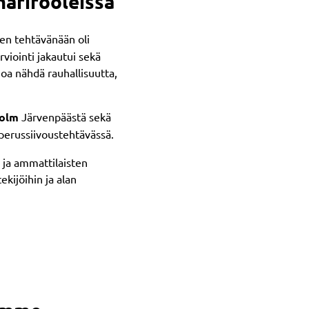
arirooleissa
en tehtävänään oli
rviointi jakautui sekä
enoa nähdä rauhallisuutta,
holm
Järvenpäästä sekä
 perussiivoustehtävässä.
a ja ammattilaisten
ekijöihin ja alan