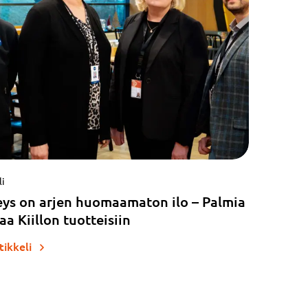
li
teys on arjen huomaamaton ilo – Palmia
aa Kiillon tuotteisiin
tikkeli