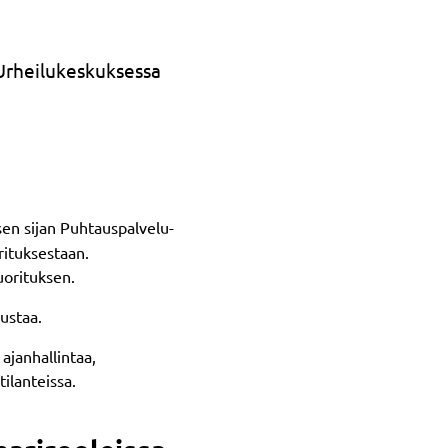
Urheilukeskuksessa
isen sijan Puhtauspalvelu-
rituksestaan.
uorituksen.
ustaa.
 ajanhallintaa,
ilanteissa.