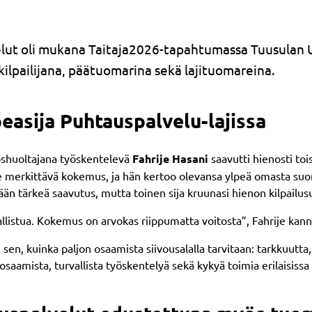
elut oli mukana Taitaja2026-tapahtumassa Tuusulan 
kilpailijana, päätuomarina sekä lajituomareina.
easija Puhtauspalvelu-lajissa
oshuoltajana työskentelevä
Fahrije Hasani
saavutti hienosti to
elle merkittävä kokemus, ja hän kertoo olevansa ylpeä omasta suo
ssään tärkeä saavutus, mutta toinen sija kruunasi hienon kilpailus
allistua. Kokemus on arvokas riippumatta voitosta”, Fahrije kann
 sen, kuinka paljon osaamista siivousalalla tarvitaan: tarkkuutta,
amista, turvallista työskentelyä sekä kykyä toimia erilaisissa t