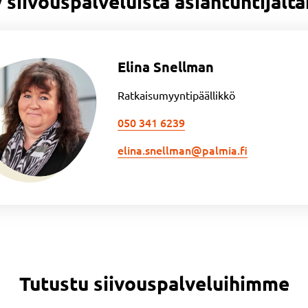
 siivouspalveluista asiantuntijal
Elina Snellman
Ratkaisumyyntipäällikkö
050 341 6239
elina.snellman­@palmia.fi
Tutustu siivouspalveluihimme