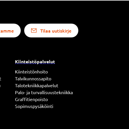
altamme
Tilaa uutiskirje
Kiinteistöpalvelut
Kiinteistönhoito
t
Talvikunnossapito
u
Talotekniikkapalvelut
Palo- ja turvallisuustekniikka
Graffitienpoisto
Sopimuspysäköinti