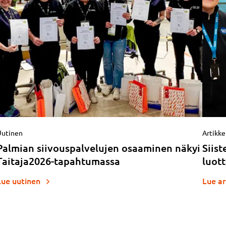
Uutinen
Artikke
Palmian siivouspalvelujen osaaminen näkyi
Siis
Taitaja2026-tapahtumassa
luott
Lue uutinen
Lue ar