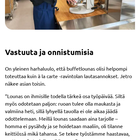
Vastuuta ja onnistumisia
On yleinen harhaluulo, että buffetlounas olisi helpompi
toteuttaa kuin à la carte -ravintolan lautasannokset. Jetro
näkee asian toisin.
“Lounas on ihmisille todella tärkeä osa työpäivää. Siltä
myös odotetaan paljon: ruoan tulee olla maukasta ja
valmiina heti, sillä lyhyellä tauolla ei ole aikaa jäädä
odottelemaan. Meillä lounas saadaan aina tarjolle –
homma ei pysähdy ja se hoidetaan maaliin, oli tilanne
keittiössä mikä tahansa. Se tekee työstämme haastavaa,