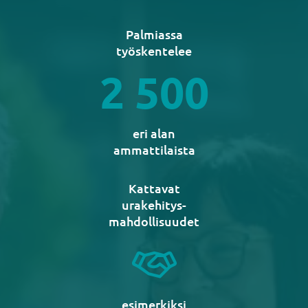
Palmiassa
työskentelee
2 500
eri alan
ammattilaista
Kattavat
urakehitys-
mahdollisuudet
esimerkiksi