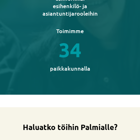
esihenkilö- ja
asiantuntijarooleihin
Toimimme
34
paikkakunnalla
Haluatko töihin Palmialle?