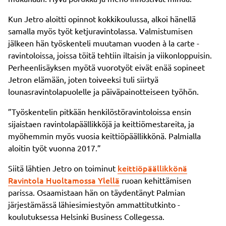
Kun Jetro aloitti opinnot kokkikoulussa, alkoi hänellä
samalla myös työt ketjuravintolassa. Valmistumisen
jälkeen hän työskenteli muutaman vuoden à la carte -
ravintoloissa, joissa töitä tehtiin iltaisin ja viikonloppuisin.
Perheenlisäyksen myötä vuorotyöt eivät enää sopineet
Jetron elämään, joten toiveeksi tuli siirtyä
lounasravintolapuolelle ja päiväpainotteiseen työhön.
”Työskentelin pitkään henkilöstöravintoloissa ensin
sijaistaen ravintolapäällikköjä ja keittiömestareita, ja
myöhemmin myös vuosia keittiöpäällikkönä. Palmialla
aloitin työt vuonna 2017.”
keittiöpäällikkönä
Siitä lähtien Jetro on toiminut
Ravintola Huoltamossa Ylellä
ruoan kehittämisen
parissa. Osaamistaan hän on täydentänyt Palmian
järjestämässä lähiesimiestyön ammattitutkinto -
koulutuksessa Helsinki Business Collegessa.