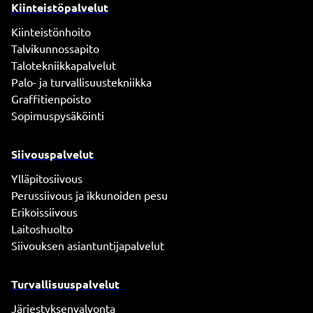
Kiinteistöpalvelut
Kiinteistönhoito
Talvikunnossapito
Talotekniikkapalvelut
Palo- ja turvallisuustekniikka
Graffitienpoisto
Sopimuspysäköinti
Siivouspalvelut
Ylläpitosiivous
Perussiivous ja ikkunoiden pesu
Erikoissiivous
Laitoshuolto
Siivouksen asiantuntijapalvelut
Turvallisuuspalvelut
Järjestyksenvalvonta