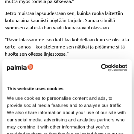
mutta myös todella palkitsevaa.”
Jetro muistaa lapsuudestaan sen, kuinka ruoka laitettiin
kotona aina kauniisti pöytään tarjolle. Samaa silmillä
syömisen ajatusta hän vaalii lounasravintolassaan.
“Ravintolassamme isoa kattilaa kohdellaan kuin se olisi à la
carte -annos – koristelemme sen nätiksi ja pidämme siitä
huolta sen ollessa linjastossa.”
Intohimo vie eteenpäin
This website uses cookies
Pitkä ura ja vahva sitoutuminen ravintola-alaan ovat
tuoneet Jetrolle tunnustusta. Vuonna 2020 hän voitti
We use cookies to personalise content and ads, to
PRO-palkinnon
arvostetun
ammattikeittiön päällikkö -
provide social media features and to analyse our traffic.
sarjassa, mikä kertoo vahvasta osaamisesta,
We also share information about your use of our site with
asiakaslähtöisyydestä sekä kyvystä johtaa tiimiä.
our social media, advertising and analytics partners who
may combine it with other information that you’ve
Jetron tarinan tärkeimmässä osassa ei kuitenkaan ole vain
provided to them or that they’ve collected from your use