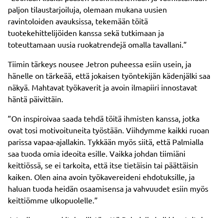
paljon tilaustarjoiluja, olemaan mukana uusien
ravintoloiden avauksissa, tekemään töitä
tuotekehittelijöiden kanssa sekä tutkimaan ja
toteuttamaan uusia ruokatrendejä omalla tavallani.”
Tiimin tärkeys nousee Jetron puheessa esiin usein, ja
hänelle on tärkeää, että jokaisen työntekijän kädenjälki saa
näkyä. Mahtavat työkaverit ja avoin ilmapiiri innostavat
häntä päivittäin.
”On inspiroivaa saada tehdä töitä ihmisten kanssa, jotka
ovat tosi motivoituneita työstään. Viihdymme kaikki ruoan
parissa vapaa-ajallakin. Tykkään myös siitä, että Palmialla
saa tuoda omia ideoita esille. Vaikka johdan tiimiäni
keittiössä, se ei tarkoita, että itse tietäisin tai päättäisin
kaiken. Olen aina avoin työkavereideni ehdotuksille, ja
haluan tuoda heidän osaamisensa ja vahvuudet esiin myös
keittiömme ulkopuolelle.”