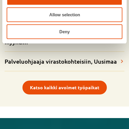
Järjestyksenvalvojia (PRJV) VR:n
lähijunaliikenteeseen HSL-alueelle
Allow selection
Deny
Palvelusuunnittelija siivouspalveluiden
myyntiin
Palveluohjaaja virastokohteisiin, Uusimaa
Katso kaikki avoimet työpaikat