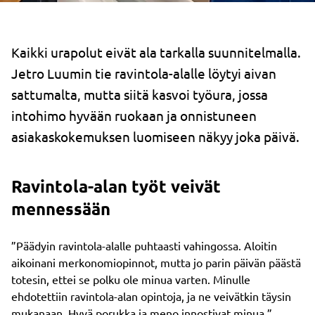
Kaikki urapolut eivät ala tarkalla suunnitelmalla.
Jetro Luumin tie ravintola-alalle löytyi aivan
sattumalta, mutta siitä kasvoi työura, jossa
intohimo hyvään ruokaan ja onnistuneen
asiakaskokemuksen luomiseen näkyy joka päivä.
Ravintola-alan työt veivät
mennessään
”Päädyin ravintola-alalle puhtaasti vahingossa. Aloitin
aikoinani merkonomiopinnot, mutta jo parin päivän päästä
totesin, ettei se polku ole minua varten. Minulle
ehdotettiin ravintola-alan opintoja, ja ne veivätkin täysin
mukanaan. Hyvä porukka ja meno innostivat minua.”