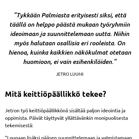
”Tykkään Palmiasta erityisesti siksi, että
täällä on helppo päästä mukaan työryhmiin
ideoimaan ja suunnittelemaan uutta. Niihin
myös halutaan osallisia eri rooleista. On
hienoa, kuinka kaikkien näkökulmat otetaan
huomioon, ei vain esihenkilöiden.”
JETRO LUUMI
Mitä keittiöpäällikkö tekee?
Jetron työ keittiöpäällikkönä sisältää paljon ideointia ja
oppimista. Päivät täyttyvät yllättävänkin monipuolisesta
tekemisestä:
”Lounaan lisäksi pääsen suunnittelemaan ja valmistamaan