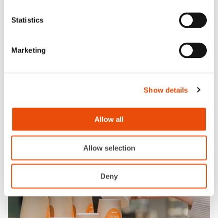
Statistics
Marketing
Sertifioitu kahvi
Show details
Ravintoloissamme ja ruokapalveluissa tarjotaan aina
vastuullisesti tuotettua, sertifioitua kahvia.
Allow all
Sertifioitu kahvi
Allow selection
Deny