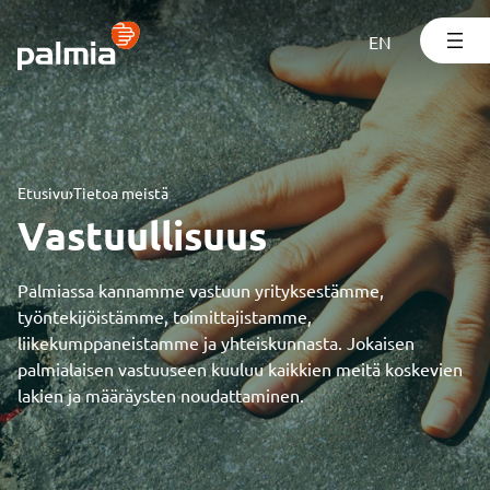
Siirry
sisältöön
EN
Etusivu
›
Tietoa meistä
Vastuullisuus
Palmiassa kannamme vastuun yrityksestämme,
työntekijöistämme, toimittajistamme,
liikekumppaneistamme ja yhteiskunnasta. Jokaisen
palmialaisen vastuuseen kuuluu kaikkien meitä koskevien
lakien ja määräysten noudattaminen.