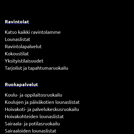
Ravintolat
Katso kaikki ravintolamme
Lounaslistat
Ravintolapalvelut
Kokoustilat
Yksityistilaisuudet
Tarjoilut ja tapahtumaruokailu
Ruokapalvelut
Koulu- ja oppilaitosruokailu
Koulujen ja päiväkotien lounaslistat
Hoivakoti- ja palvelukeskusruokailu
Hoivakohteiden lounaslistat
Sairaala- ja potilasruokailu
Sairaaloiden lounaslistat