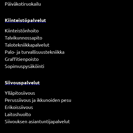
Päiväkotiruokailu
Kiinteistöpalvelut
Kiinteistönhoito
Talvikunnossapito
Talotekniikkapalvelut
Palo- ja turvallisuustekniikka
Graffitienpoisto
Sopimuspysäköinti
Siivouspalvelut
Ylläpitosiivous
Perussiivous ja ikkunoiden pesu
Erikoissiivous
Laitoshuolto
Siivouksen asiantuntijapalvelut