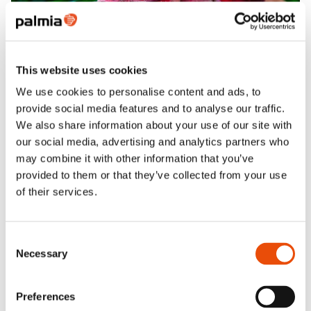
This website uses cookies
We use cookies to personalise content and ads, to
Portaat luomuun -ohjelma
provide social media features and to analyse our traffic.
We also share information about your use of our site with
Portaat luomuun -ohjelma auttaa ammattikeittiöitä
our social media, advertising and analytics partners who
lisäämään luomun käyttöä osana kestävän kehityksen
may combine it with other information that you’ve
mukaista toimintaa.
provided to them or that they’ve collected from your use
Portaat luomuun -ohjelma
of their services.
Consent
Necessary
Selection
Preferences