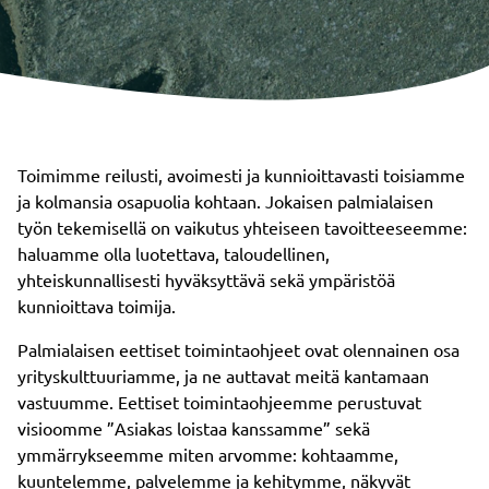
Toimimme reilusti, avoimesti ja kunnioittavasti toisiamme
ja kolmansia osapuolia kohtaan. Jokaisen palmialaisen
työn tekemisellä on vaikutus yhteiseen tavoitteeseemme:
haluamme olla luotettava, taloudellinen,
yhteiskunnallisesti hyväksyttävä sekä ympäristöä
kunnioittava toimija.
Palmialaisen eettiset toimintaohjeet ovat olennainen osa
yrityskulttuuriamme, ja ne auttavat meitä kantamaan
vastuumme. Eettiset toimintaohjeemme perustuvat
visioomme ”Asiakas loistaa kanssamme” sekä
ymmärrykseemme miten arvomme: kohtaamme,
kuuntelemme, palvelemme ja kehitymme, näkyvät